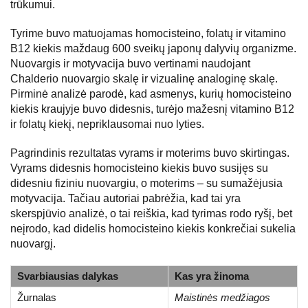
trūkumui.
Tyrime buvo matuojamas homocisteino, folatų ir vitamino
B12 kiekis maždaug 600 sveikų japonų dalyvių organizme.
Nuovargis ir motyvacija buvo vertinami naudojant
Chalderio nuovargio skalę ir vizualinę analoginę skalę.
Pirminė analizė parodė, kad asmenys, kurių homocisteino
kiekis kraujyje buvo didesnis, turėjo mažesnį vitamino B12
ir folatų kiekį, nepriklausomai nuo lyties.
Pagrindinis rezultatas vyrams ir moterims buvo skirtingas.
Vyrams didesnis homocisteino kiekis buvo susijęs su
didesniu fiziniu nuovargiu, o moterims – su sumažėjusia
motyvacija. Tačiau autoriai pabrėžia, kad tai yra
skerspjūvio analizė, o tai reiškia, kad tyrimas rodo ryšį, bet
neįrodo, kad didelis homocisteino kiekis konkrečiai sukelia
nuovargį.
Svarbiausias dalykas
Kas yra žinoma
Žurnalas
Maistinės medžiagos