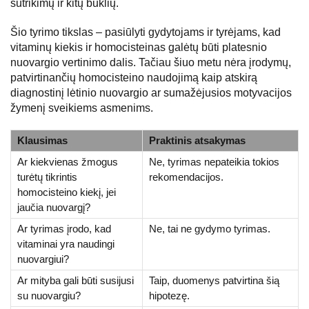
sutrikimų ir kitų būklių.
Šio tyrimo tikslas – pasiūlyti gydytojams ir tyrėjams, kad
vitaminų kiekis ir homocisteinas galėtų būti platesnio
nuovargio vertinimo dalis. Tačiau šiuo metu nėra įrodymų,
patvirtinančių homocisteino naudojimą kaip atskirą
diagnostinį lėtinio nuovargio ar sumažėjusios motyvacijos
žymenį sveikiems asmenims.
Klausimas
Praktinis atsakymas
Ar kiekvienas žmogus
Ne, tyrimas nepateikia tokios
turėtų tikrintis
rekomendacijos.
homocisteino kiekį, jei
jaučia nuovargį?
Ar tyrimas įrodo, kad
Ne, tai ne gydymo tyrimas.
vitaminai yra naudingi
nuovargiui?
Ar mityba gali būti susijusi
Taip, duomenys patvirtina šią
su nuovargiu?
hipotezę.