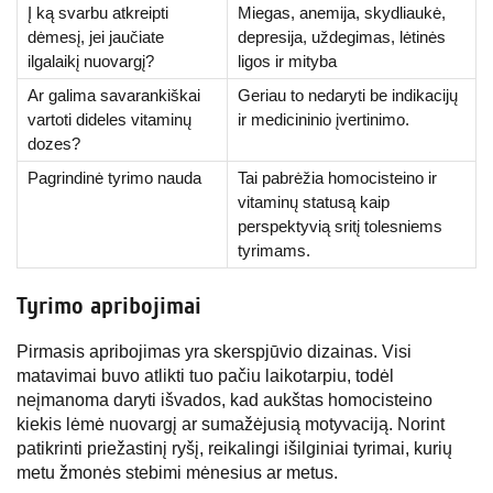
Į ką svarbu atkreipti
Miegas, anemija, skydliaukė,
dėmesį, jei jaučiate
depresija, uždegimas, lėtinės
ilgalaikį nuovargį?
ligos ir mityba
Ar galima savarankiškai
Geriau to nedaryti be indikacijų
vartoti dideles vitaminų
ir medicininio įvertinimo.
dozes?
Pagrindinė tyrimo nauda
Tai pabrėžia homocisteino ir
vitaminų statusą kaip
perspektyvią sritį tolesniems
tyrimams.
Tyrimo apribojimai
Pirmasis apribojimas yra skerspjūvio dizainas. Visi
matavimai buvo atlikti tuo pačiu laikotarpiu, todėl
neįmanoma daryti išvados, kad aukštas homocisteino
kiekis lėmė nuovargį ar sumažėjusią motyvaciją. Norint
patikrinti priežastinį ryšį, reikalingi išilginiai tyrimai, kurių
metu žmonės stebimi mėnesius ar metus.