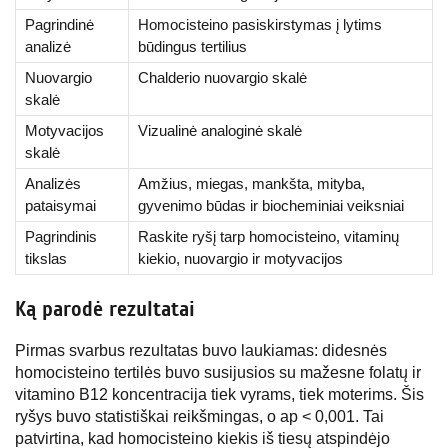
Pagrindinė
Homocisteino pasiskirstymas į lytims
analizė
būdingus tertilius
Nuovargio
Chalderio nuovargio skalė
skalė
Motyvacijos
Vizualinė analoginė skalė
skalė
Analizės
Amžius, miegas, mankšta, mityba,
pataisymai
gyvenimo būdas ir biocheminiai veiksniai
Pagrindinis
Raskite ryšį tarp homocisteino, vitaminų
tikslas
kiekio, nuovargio ir motyvacijos
Ką parodė rezultatai
Pirmas svarbus rezultatas buvo laukiamas: didesnės
homocisteino tertilės buvo susijusios su mažesne folatų ir
vitamino B12 koncentracija tiek vyrams, tiek moterims. Šis
ryšys buvo statistiškai reikšmingas, o ap < 0,001. Tai
patvirtina, kad homocisteino kiekis iš tiesų atspindėjo