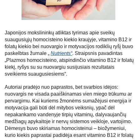
Japonijos mokslininkų atliktas tyrimas apie sveikų
suaugusiųjų homocisteino kiekio kraujyje, vitamino B12 ir
folatų kiekio bei nuovargio ir motyvacijos rodiklių ryšį buvo
paskelbtas žurnale „
Nutrients“
. Straipsnis pavadintas
„Plazmos homocisteino, atspindinčio vitamino B12 ir folatų
kiekį, ryšys su su nuovargiu susijusiais rezultatais
sveikiems suaugusiesiems“.
Autoriai pradėjo nuo paprastos, bet svarbios idėjos:
nuovargis ne visada paaiškinamas vien miego trūkumu ar
pervargimu. Kai kuriems žmonėms sumažėjusi energija ir
motyvacija gali būti dėl mitybos veiksnių, ypač dėl
nepakankamo vandenyje tirpių vitaminų, dalyvaujančių
medžiagų apykaitoje ir nervų sistemos veikloje, vartojimo.
Dėmesys buvo skiriamas homocisteinui – biožymeniui,
kurio kiekis paprastai padidėja esant vitamino B12 ir folatų