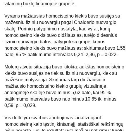
vitaminų būklę tiriamojoje grupėje.
Vyrams mažiausias homocisteino kiekis buvo susijęs su
mažesniu fiziniu nuovargiu pagal Chalderio nuovargio
skalę. Poriniu palyginimu nustatyta, kad vyrai, kurių
homocisteino kiekis buvo didžiausias, turėjo didesnius
fizinio nuovargio balus, palyginti su grupe, kurios
homocisteino kiekis buvo mažiausias: skirtumas buvo 1,55
balo, 95 % patikimumo intervalas 0,24–2,86, p = 0,022.
Moterų atveju situacija buvo kitokia: aukštas homocisteino
kiekis buvo susijęs ne tiek su fiziniu nuovargiu, kiek su
mažesne motyvacija. Skirtumas tarp didžiausio ir
mažiausio homocisteino kiekio grupių vizualinėje
analoginėje skalėje buvo minus 5,62 balo, kai 95 %
patikimumo intervalas buvo nuo minus 10,65 iki minus
0,59, p = 0,029.
Vis dėlto yra svarbus apribojimas: analizuojant
homocisteiną kaip tęstinį kintamąjį, statistiškai reikšmingų
ryšių nerasta. Dėl to rezultatai yra mažiau patikimi ir turėtų