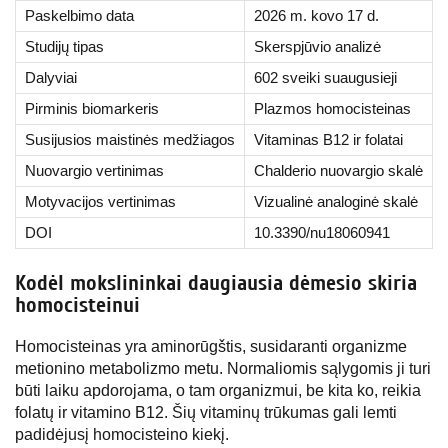
Paskelbimo data
2026 m. kovo 17 d.
Studijų tipas
Skerspjūvio analizė
Dalyviai
602 sveiki suaugusieji
Pirminis biomarkeris
Plazmos homocisteinas
Susijusios maistinės medžiagos
Vitaminas B12 ir folatai
Nuovargio vertinimas
Chalderio nuovargio skalė
Motyvacijos vertinimas
Vizualinė analoginė skalė
DOI
10.3390/nu18060941
Kodėl mokslininkai daugiausia dėmesio skiria
homocisteinui
Homocisteinas yra aminorūgštis, susidaranti organizme
metionino metabolizmo metu. Normaliomis sąlygomis ji turi
būti laiku apdorojama, o tam organizmui, be kita ko, reikia
folatų ir vitamino B12. Šių vitaminų trūkumas gali lemti
padidėjusį homocisteino kiekį.