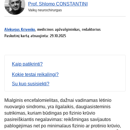
Prof. Shlomo CONSTANTINI
Vaikų neurochirurgas
Aleksejus Krivenko
, medicinos apžvalgininkas, redaktorius
Paskutinį kartą atnaujinta: 29.10.2025
Kaip patikrinti?
Kokie testai reikalingi?
Su kuo susisiekti?
Mialginis encefalomielitas, dažnai vadinamas lėtinio
nuovargio sindromu, yra ilgalaikis, daugiasisteminis
sutrikimas, kuriam būdingas po fizinio krūvio
pasireiškiantis negalavimas: reikšmingas savijautos
pablogėjimas net po minimalaus fizinio ar protinio krūvio,