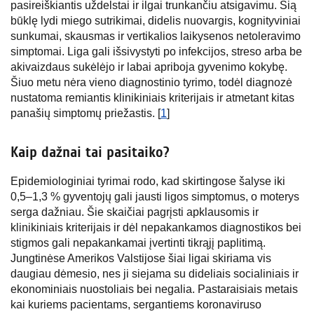
pasireiškiantis uždelstai ir ilgai trunkančiu atsigavimu. Šią
būklę lydi miego sutrikimai, didelis nuovargis, kognityviniai
sunkumai, skausmas ir vertikalios laikysenos netoleravimo
simptomai. Liga gali išsivystyti po infekcijos, streso arba be
akivaizdaus sukėlėjo ir labai apriboja gyvenimo kokybę.
Šiuo metu nėra vieno diagnostinio tyrimo, todėl diagnozė
nustatoma remiantis klinikiniais kriterijais ir atmetant kitas
panašių simptomų priežastis. [
1
]
Kaip dažnai tai pasitaiko?
Epidemiologiniai tyrimai rodo, kad skirtingose šalyse iki
0,5–1,3 % gyventojų gali jausti ligos simptomus, o moterys
serga dažniau. Šie skaičiai pagrįsti apklausomis ir
klinikiniais kriterijais ir dėl nepakankamos diagnostikos bei
stigmos gali nepakankamai įvertinti tikrąjį paplitimą.
Jungtinėse Amerikos Valstijose šiai ligai skiriama vis
daugiau dėmesio, nes ji siejama su dideliais socialiniais ir
ekonominiais nuostoliais bei negalia. Pastaraisiais metais
kai kuriems pacientams, sergantiems koronaviruso