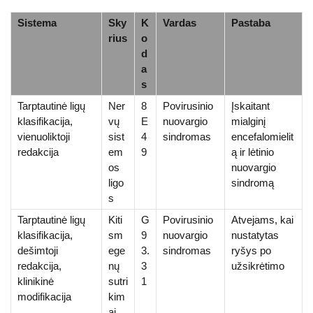
Sistema
Sky
K
Vardas
Pastaba
rius
o
d
a
s
Tarptautinė ligų
Ner
8
Povirusinio
Įskaitant
klasifikacija,
vų
E
nuovargio
mialginį
vienuoliktoji
sist
4
sindromas
encefalomielit
redakcija
em
9
ą ir lėtinio
os
nuovargio
ligo
sindromą
s
Tarptautinė ligų
Kiti
G
Povirusinio
Atvejams, kai
klasifikacija,
sm
9
nuovargio
nustatytas
dešimtoji
ege
3.
sindromas
ryšys po
redakcija,
nų
3
užsikrėtimo
klinikinė
sutri
1
modifikacija
kim
ai