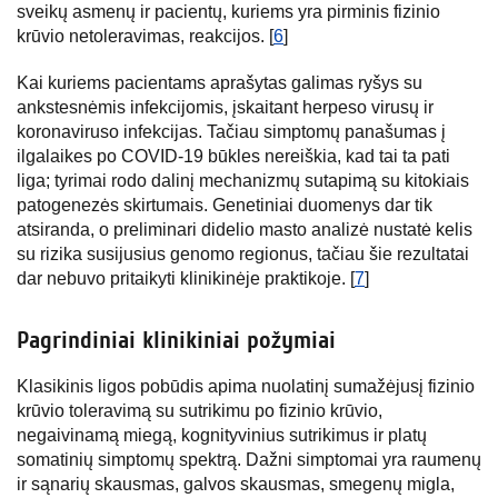
sveikų asmenų ir pacientų, kuriems yra pirminis fizinio
krūvio netoleravimas, reakcijos. [
6
]
Kai kuriems pacientams aprašytas galimas ryšys su
ankstesnėmis infekcijomis, įskaitant herpeso virusų ir
koronaviruso infekcijas. Tačiau simptomų panašumas į
ilgalaikes po COVID-19 būkles nereiškia, kad tai ta pati
liga; tyrimai rodo dalinį mechanizmų sutapimą su kitokiais
patogenezės skirtumais. Genetiniai duomenys dar tik
atsiranda, o preliminari didelio masto analizė nustatė kelis
su rizika susijusius genomo regionus, tačiau šie rezultatai
dar nebuvo pritaikyti klinikinėje praktikoje. [
7
]
Pagrindiniai klinikiniai požymiai
Klasikinis ligos pobūdis apima nuolatinį sumažėjusį fizinio
krūvio toleravimą su sutrikimu po fizinio krūvio,
negaivinamą miegą, kognityvinius sutrikimus ir platų
somatinių simptomų spektrą. Dažni simptomai yra raumenų
ir sąnarių skausmas, galvos skausmas, smegenų migla,