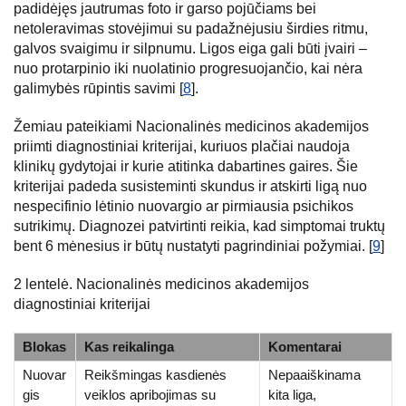
padidėjęs jautrumas foto ir garso pojūčiams bei
netoleravimas stovėjimui su padažnėjusiu širdies ritmu,
galvos svaigimu ir silpnumu. Ligos eiga gali būti įvairi –
nuo protarpinio iki nuolatinio progresuojančio, kai nėra
galimybės rūpintis savimi [
8
].
Žemiau pateikiami Nacionalinės medicinos akademijos
priimti diagnostiniai kriterijai, kuriuos plačiai naudoja
klinikų gydytojai ir kurie atitinka dabartines gaires. Šie
kriterijai padeda susisteminti skundus ir atskirti ligą nuo
nespecifinio lėtinio nuovargio ar pirmiausia psichikos
sutrikimų. Diagnozei patvirtinti reikia, kad simptomai truktų
bent 6 mėnesius ir būtų nustatyti pagrindiniai požymiai. [
9
]
2 lentelė. Nacionalinės medicinos akademijos
diagnostiniai kriterijai
Blokas
Kas reikalinga
Komentarai
Nuovar
Reikšmingas kasdienės
Nepaaiškinama
gis
veiklos apribojimas su
kita liga,