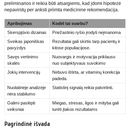
preliminarios ir reikia būti atsargiems, kad įdomi hipotezė
nepavirstų per anksti priimta medicinine rekomendacija.
Apribojimas
Kodėl tai svarbu?
Skerspjūvio dizainas
Priežastinio ryšio įrodyti neįmanoma
Sveikas japoniškas
Rezultatai gali skirtis tarp pacientų ir
pavyzdys
kitose populiacijose.
Savęs vertinimo
Nuovargis ir motyvacija priklauso
skalės
nuo subjektyvaus suvokimo
Jokių intervencijų
Nebuvo ištirta, ar vitaminų korekcija
padeda.
Nuolatinėje analizėje
Statistinį signalą reikia patvirtinti.
nėra stabilumo
Galimi paslėpti
Miegas, stresas, ligos ir mityba gali
veiksniai
turėti įtakos rezultatams
Pagrindinė išvada