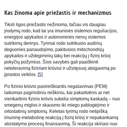
Kas žinoma apie priežastis ir mechanizmus
Tiksli ligos priežastis nežinoma, tačiau vis daugiau
įrodymų rodo, kad tai yra imuninės sistemos reguliacijos,
energijos apykaitos ir autonominės nervų sistemos
sutrikimų derinys. Tyrimai rodo sutrikusio audinių
deguonies panaudojimo, pakitusios mitochondrijų
apykaitos ir uždegiminių takų bei reakcijų į fizinį krūvį
pokyčių požymius. Šios savybės gali paaiškinti
netoleravimą fiziniam krūviui ir užsitęsusį atsigavimą po
įprastos veiklos. [
5
]
Po fizinio krūvio pasireiškiantis negalavimas (PEM)
laikomas pagrindiniu reiškiniu, kai pakartotinis ar net
vienkartinis fizinis krūvis sukelia simptomų kaskadą – nuo
smegenų miglos ir skausmo iki miego pablogėjimo ir
ortostatinių simptomų. Keletas tyrimų rodo netipišką
imuninę-metabolinę reakciją į fizinį krūvį ir nepakankamą
atsistatymo procesų finansavimą. Ši reakcija skiriasi nuo