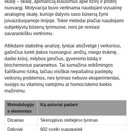
skalę – skalę, apimančią klausimus apie fizinį ir protinį
nuovargį. Motyvacija buvo vertinama naudojant vizualinę
analoginę skalę, kurioje dalyvis savo būseną žymi
įsivaizduojamoje linijoje. Tokie metodai plačiai naudojami
subjektyvių būsenų tyrimuose, nors jie remiasi
savarankišku vertinimu.
Atlikdami statistinę analizę, tyrėjai atsižvelgė į veiksnius,
galinčius turėti įtakos nuovargiui: amžių, miego trukmę,
darbo krūvį, mitybos įpročius, gyvenimo būdą ir
biocheminius parametrus. Tai sumažina reikšmingos
šališkumo riziką, tačiau visiškai nepašalina paslėptų
veiksnių problemos, nes tyrimas nebuvo eksperimentas,
susijęs su vitaminų vartojimu ar homocisteino kiekio
mažinimu.
Metodologijo
Ką autoriai padarė
s elementas
Dizainas
Skerspjūvio stebėjimo tyrimas
Dalyviai
602 sveiki suaugusieji