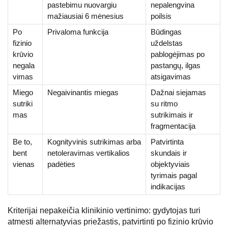
pastebimu nuovargiu
nepalengvina
mažiausiai 6 mėnesius
poilsis
Po
Privaloma funkcija
Būdingas
fizinio
uždelstas
krūvio
pablogėjimas po
negala
pastangų, ilgas
vimas
atsigavimas
Miego
Negaivinantis miegas
Dažnai siejamas
sutriki
su ritmo
mas
sutrikimais ir
fragmentacija
Be to,
Kognityvinis sutrikimas arba
Patvirtinta
bent
netoleravimas vertikalios
skundais ir
vienas
padėties
objektyviais
tyrimais pagal
indikacijas
Kriterijai nepakeičia klinikinio vertinimo: gydytojas turi
atmesti alternatyvias priežastis, patvirtinti po fizinio krūvio