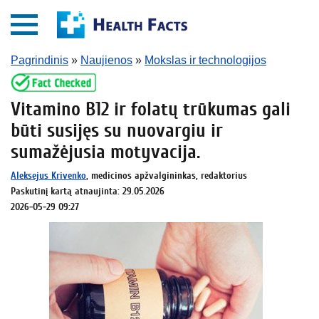
Pagrindinis
»
Naujienos
»
Mokslas ir technologijos
Vitamino B12 ir folatų trūkumas gali
būti susijęs su nuovargiu ir
sumažėjusia motyvacija.
Aleksejus Krivenko
, medicinos apžvalgininkas, redaktorius
Paskutinį kartą atnaujinta: 29.05.2026
2026-05-29 09:27