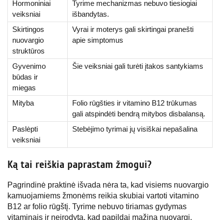
Hormoniniai
Tyrime mechanizmas nebuvo tiesiogiai
veiksniai
išbandytas.
Skirtingos
Vyrai ir moterys gali skirtingai pranešti
nuovargio
apie simptomus
struktūros
Gyvenimo
Šie veiksniai gali turėti įtakos santykiams
būdas ir
miegas
Mityba
Folio rūgšties ir vitamino B12 trūkumas
gali atspindėti bendrą mitybos disbalansą.
Paslėpti
Stebėjimo tyrimai jų visiškai nepašalina
veiksniai
Ką tai reiškia paprastam žmogui?
Pagrindinė praktinė išvada nėra ta, kad visiems nuovargio
kamuojamiems žmonėms reikia skubiai vartoti vitamino
B12 ar folio rūgštį. Tyrime nebuvo tiriamas gydymas
vitaminais ir neįrodyta, kad papildai mažina nuovargį.