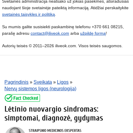
Svetainės administracija neatsako už jokias pasekmes, atsiradusias
naudojant šioje svetainėje pateiktą informaciją. Atidžiai perskaitykite
svetainės taisykles ir politiką
.
Su mumis galite susisiekti paskambinę telefonu +370 661 08215,
parašę adresu
contact@iliveok.com
arba
užpildę formą
!
Autorių teisės © 2011–2026 iliveok.com. Visos teisės saugomos.
Pagrindinis
»
Sveikata
»
Ligos
»
Nervų sistemos ligos (neurologija)
Lėtinio nuovargio sindromas:
simptomai, diagnozė, gydymas
STRAIPSNIO MEDICINOS EKSPERTAS