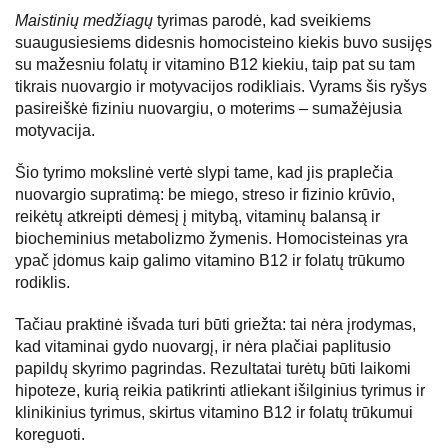
Maistinių medžiagų
tyrimas parodė, kad sveikiems
suaugusiesiems didesnis homocisteino kiekis buvo susijęs
su mažesniu folatų ir vitamino B12 kiekiu, taip pat su tam
tikrais nuovargio ir motyvacijos rodikliais. Vyrams šis ryšys
pasireiškė fiziniu nuovargiu, o moterims – sumažėjusia
motyvacija.
Šio tyrimo mokslinė vertė slypi tame, kad jis praplečia
nuovargio supratimą: be miego, streso ir fizinio krūvio,
reikėtų atkreipti dėmesį į mitybą, vitaminų balansą ir
biocheminius metabolizmo žymenis. Homocisteinas yra
ypač įdomus kaip galimo vitamino B12 ir folatų trūkumo
rodiklis.
Tačiau praktinė išvada turi būti griežta: tai nėra įrodymas,
kad vitaminai gydo nuovargį, ir nėra plačiai paplitusio
papildų skyrimo pagrindas. Rezultatai turėtų būti laikomi
hipoteze, kurią reikia patikrinti atliekant išilginius tyrimus ir
klinikinius tyrimus, skirtus vitamino B12 ir folatų trūkumui
koreguoti.