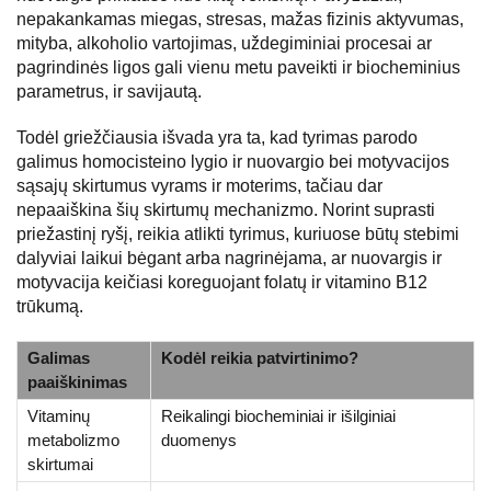
nepakankamas miegas, stresas, mažas fizinis aktyvumas,
mityba, alkoholio vartojimas, uždegiminiai procesai ar
pagrindinės ligos gali vienu metu paveikti ir biocheminius
parametrus, ir savijautą.
Todėl griežčiausia išvada yra ta, kad tyrimas parodo
galimus homocisteino lygio ir nuovargio bei motyvacijos
sąsajų skirtumus vyrams ir moterims, tačiau dar
nepaaiškina šių skirtumų mechanizmo. Norint suprasti
priežastinį ryšį, reikia atlikti tyrimus, kuriuose būtų stebimi
dalyviai laikui bėgant arba nagrinėjama, ar nuovargis ir
motyvacija keičiasi koreguojant folatų ir vitamino B12
trūkumą.
Galimas
Kodėl reikia patvirtinimo?
paaiškinimas
Vitaminų
Reikalingi biocheminiai ir išilginiai
metabolizmo
duomenys
skirtumai