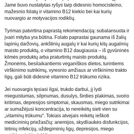
Jame buvo nustatytas ryšys tarp didesnio homocisteino,
mažesnio folatų ir vitamino B12 kiekio bei kai kurių
nuovargio ar motyvacijos rodiklių.
Tyrimas patvirtina paprastą rekomendaciją: subalansuota ir
įvairi mityba yra būtina. Folato paprastai gaunama iš žalių
lapinių daržovių, ankštinių augalų ir kai kurių kitų augalinių
maisto produktų, o vitamino B12 daugiausia – iš gyvūninės
kilmės produktų arba praturtintų maisto produktų.
Žmonėms, besilaikantiems veganiškos dietos, turintiems
virškinimo sutrikimų, vyresnio amžiaus ar virškinimo trakto
ligų, gali būti didesnė vitamino B12 trūkumo rizika.
Jei nuovargis tęsiasi ilgai, trukdo darbui, jį lydi
mieguistumas, silpnumas, dusulys, širdies plakimas, svorio
kritimas, depresijos simptomai, skausmas, miego sutrikimai
ar sumažėjusi koncentracija, to nereikėtų sieti vien su
„vitaminų trūkumu“. Tokiais atvejais reikėtų ieškoti
medicininių priežasčių: anemijos, skydliaukės disfunkcijos,
lėtinių infekcijų, uždegiminių ligų, depresijos, miego