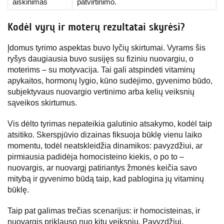
aiškinimas
patvirtinimo.
Kodėl vyrų ir moterų rezultatai skyrėsi?
Įdomus tyrimo aspektas buvo lyčių skirtumai. Vyrams šis
ryšys daugiausia buvo susijęs su fiziniu nuovargiu, o
moterims – su motyvacija. Tai gali atspindėti vitaminų
apykaitos, hormonų lygio, kūno sudėjimo, gyvenimo būdo,
subjektyvaus nuovargio vertinimo arba kelių veiksnių
sąveikos skirtumus.
Vis dėlto tyrimas nepateikia galutinio atsakymo, kodėl taip
atsitiko. Skerspjūvio dizainas fiksuoja būklę vienu laiko
momentu, todėl neatskleidžia dinamikos: pavyzdžiui, ar
pirmiausia padidėja homocisteino kiekis, o po to –
nuovargis, ar nuovargį patiriantys žmonės keičia savo
mitybą ir gyvenimo būdą taip, kad pablogina jų vitaminų
būklę.
Taip pat galimas trečias scenarijus: ir homocisteinas, ir
nuovargis priklauso nuo kitų veiksnių. Pavyzdžiui,