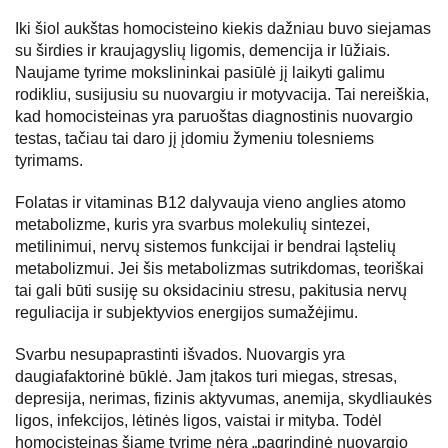
Iki šiol aukštas homocisteino kiekis dažniau buvo siejamas
su širdies ir kraujagyslių ligomis, demencija ir lūžiais.
Naujame tyrime mokslininkai pasiūlė jį laikyti galimu
rodikliu, susijusiu su nuovargiu ir motyvacija. Tai nereiškia,
kad homocisteinas yra paruoštas diagnostinis nuovargio
testas, tačiau tai daro jį įdomiu žymeniu tolesniems
tyrimams.
Folatas ir vitaminas B12 dalyvauja vieno anglies atomo
metabolizme, kuris yra svarbus molekulių sintezei,
metilinimui, nervų sistemos funkcijai ir bendrai ląstelių
metabolizmui. Jei šis metabolizmas sutrikdomas, teoriškai
tai gali būti susiję su oksidaciniu stresu, pakitusia nervų
reguliacija ir subjektyvios energijos sumažėjimu.
Svarbu nesupaprastinti išvados. Nuovargis yra
daugiafaktorinė būklė. Jam įtakos turi miegas, stresas,
depresija, nerimas, fizinis aktyvumas, anemija, skydliaukės
ligos, infekcijos, lėtinės ligos, vaistai ir mityba. Todėl
homocisteinas šiame tyrime nėra „pagrindinė nuovargio