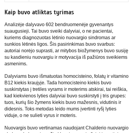
Kaip buvo atliktas tyrimas
Analizėje dalyvavo 602 bendruomenėje gyvenantys
suaugusieji. Tai buvo sveiki dalyviai, o ne pacientai,
kuriems diagnozuotas lėtinio nuovargio sindromas ar
sunkios lėtinės ligos. Šis pasirinkimas buvo svarbus:
autoriai norėjo suprasti, ar mitybos biožymenys buvo susiję
su kasdieniu nuovargiu ir motyvacija iš pažiūros sveikiems
asmenims.
Dalyviams buvo išmatuotas homocisteino, folatų ir vitamino
B12 kiekis kraujyje. Tada homocisteino kiekis buvo
suskirstytas į tretiles vyrams ir moterims atskirai, tai reiškia,
kad kiekvienos lyties dalyviai buvo suskirstyti į tris grupes:
tuos, kurių šio žymens kiekis buvo mažesnis, vidutinis ir
didesnis. Toks metodas leido mums įvertinti ryšį lyties
viduje, o ne sulieti vyrus ir moteris.
Nuovargis buvo vertinamas naudojant Chalderio nuovargio