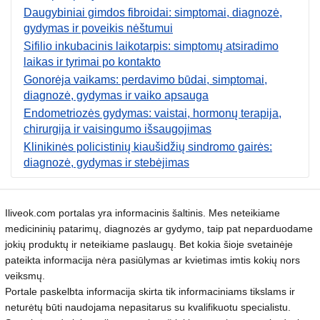
Daugybiniai gimdos fibroidai: simptomai, diagnozė,
gydymas ir poveikis nėštumui
Sifilio inkubacinis laikotarpis: simptomų atsiradimo
laikas ir tyrimai po kontakto
Gonorėja vaikams: perdavimo būdai, simptomai,
diagnozė, gydymas ir vaiko apsauga
Endometriozės gydymas: vaistai, hormonų terapija,
chirurgija ir vaisingumo išsaugojimas
Klinikinės policistinių kiaušidžių sindromo gairės:
diagnozė, gydymas ir stebėjimas
Iliveok.com portalas yra informacinis šaltinis. Mes neteikiame
medicininių patarimų, diagnozės ar gydymo, taip pat neparduodame
jokių produktų ir neteikiame paslaugų. Bet kokia šioje svetainėje
pateikta informacija nėra pasiūlymas ar kvietimas imtis kokių nors
veiksmų.
Portale paskelbta informacija skirta tik informaciniams tikslams ir
neturėtų būti naudojama nepasitarus su kvalifikuotu specialistu.