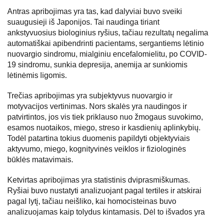
Antras apribojimas yra tas, kad dalyviai buvo sveiki
suaugusieji iš Japonijos. Tai naudinga tiriant
ankstyvuosius biologinius ryšius, tačiau rezultatų negalima
automatiškai apibendrinti pacientams, sergantiems lėtinio
nuovargio sindromu, mialginiu encefalomielitu, po COVID-
19 sindromu, sunkia depresija, anemija ar sunkiomis
lėtinėmis ligomis.
Trečias apribojimas yra subjektyvus nuovargio ir
motyvacijos vertinimas. Nors skalės yra naudingos ir
patvirtintos, jos vis tiek priklauso nuo žmogaus suvokimo,
esamos nuotaikos, miego, streso ir kasdienių aplinkybių.
Todėl patartina tokius duomenis papildyti objektyviais
aktyvumo, miego, kognityvinės veiklos ir fiziologinės
būklės matavimais.
Ketvirtas apribojimas yra statistinis dviprasmiškumas.
Ryšiai buvo nustatyti analizuojant pagal tertiles ir atskirai
pagal lytį, tačiau neišliko, kai homocisteinas buvo
analizuojamas kaip tolydus kintamasis. Dėl to išvados yra