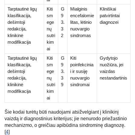
Tarptautinė ligų
Kiti
G
Mialginis
Kliniškai
klasifikacija,
sm
9
encefalomie
patvirtintai
dešimtoji
ege
3.
litas, lėtinio
diagnozei
redakcija,
nų
3
nuovargio
klinikinė
sutri
2
sindromas
modifikacija
kim
ai
Tarptautinė ligų
Kiti
G
Kiti
Gydytojo
klasifikacija,
sm
9
poinfekcinia
nuožiūra, jei
dešimtoji
ege
3.
i ir susiję
vaizdas
redakcija,
nų
3
nuovargio
nestandartinis
klinikinė
sutri
9
sindromai
modifikacija
kim
ai
Šie kodai turėtų būti naudojami atsižvelgiant į klinikinį
vaizdą ir diagnostinius kriterijus; jie nenurodo priežastinio
mechanizmo, o greičiau apibūdina sindrominę diagnozę.
[
4
]