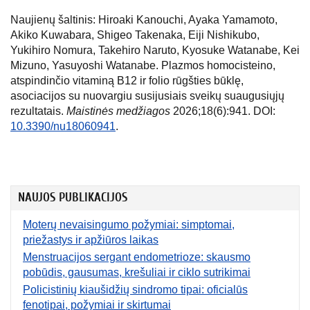
Naujienų šaltinis: Hiroaki Kanouchi, Ayaka Yamamoto,
Akiko Kuwabara, Shigeo Takenaka, Eiji Nishikubo,
Yukihiro Nomura, Takehiro Naruto, Kyosuke Watanabe, Kei
Mizuno, Yasuyoshi Watanabe. Plazmos homocisteino,
atspindinčio vitaminą B12 ir folio rūgšties būklę,
asociacijos su nuovargiu susijusiais sveikų suaugusiųjų
rezultatais.
Maistinės medžiagos
2026;18(6):941. DOI:
10.3390/nu18060941
.
NAUJOS PUBLIKACIJOS
Moterų nevaisingumo požymiai: simptomai,
priežastys ir apžiūros laikas
Menstruacijos sergant endometrioze: skausmo
pobūdis, gausumas, krešuliai ir ciklo sutrikimai
Policistinių kiaušidžių sindromo tipai: oficialūs
fenotipai, požymiai ir skirtumai