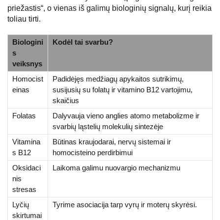
priežastis“, o vienas iš galimų biologinių signalų, kurį reikia
toliau tirti.
Biologini
Kodėl tai svarbu?
s
veiksnys
Homocist
Padidėjęs medžiagų apykaitos sutrikimų,
einas
susijusių su folatų ir vitamino B12 vartojimu,
skaičius
Folatas
Dalyvauja vieno anglies atomo metabolizme ir
svarbių ląstelių molekulių sintezėje
Vitamina
Būtinas kraujodarai, nervų sistemai ir
s B12
homocisteino perdirbimui
Oksidaci
Laikoma galimu nuovargio mechanizmu
nis
stresas
Lyčių
Tyrime asociacija tarp vyrų ir moterų skyrėsi.
skirtumai