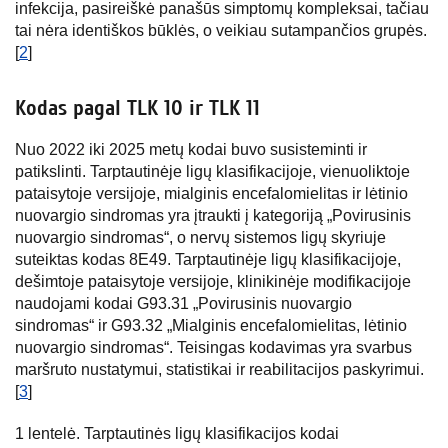
infekcija, pasireiškė panašūs simptomų kompleksai, tačiau
tai nėra identiškos būklės, o veikiau sutampančios grupės.
[
2
]
Kodas pagal TLK 10 ir TLK 11
Nuo 2022 iki 2025 metų kodai buvo susisteminti ir
patikslinti. Tarptautinėje ligų klasifikacijoje, vienuoliktoje
pataisytoje versijoje, mialginis encefalomielitas ir lėtinio
nuovargio sindromas yra įtraukti į kategoriją „Povirusinis
nuovargio sindromas“, o nervų sistemos ligų skyriuje
suteiktas kodas 8E49. Tarptautinėje ligų klasifikacijoje,
dešimtoje pataisytoje versijoje, klinikinėje modifikacijoje
naudojami kodai G93.31 „Povirusinis nuovargio
sindromas“ ir G93.32 „Mialginis encefalomielitas, lėtinio
nuovargio sindromas“. Teisingas kodavimas yra svarbus
maršruto nustatymui, statistikai ir reabilitacijos paskyrimui.
[
3
]
1 lentelė. Tarptautinės ligų klasifikacijos kodai