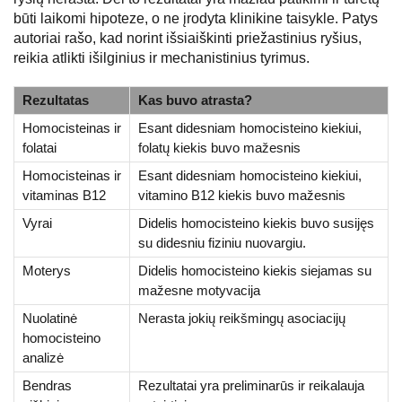
būti laikomi hipoteze, o ne įrodyta klinikine taisykle. Patys
autoriai rašo, kad norint išsiaiškinti priežastinius ryšius,
reikia atlikti išilginius ir mechanistinius tyrimus.
Rezultatas
Kas buvo atrasta?
Homocisteinas ir
Esant didesniam homocisteino kiekiui,
folatai
folatų kiekis buvo mažesnis
Homocisteinas ir
Esant didesniam homocisteino kiekiui,
vitaminas B12
vitamino B12 kiekis buvo mažesnis
Vyrai
Didelis homocisteino kiekis buvo susijęs
su didesniu fiziniu nuovargiu.
Moterys
Didelis homocisteino kiekis siejamas su
mažesne motyvacija
Nuolatinė
Nerasta jokių reikšmingų asociacijų
homocisteino
analizė
Bendras
Rezultatai yra preliminarūs ir reikalauja