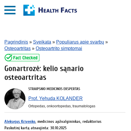
Pagrindinis
»
Sveikata
»
Populiarus apie svarbų
»
Osteoartritas
»
Osteoartrito simptomai
Gonartrozė: kelio sąnario
osteoartritas
STRAIPSNIO MEDICINOS EKSPERTAS
Prof. Yehuda KOLANDER
Ortopedas, onkoortopedas, traumatologas
Aleksejus Krivenko
, medicinos apžvalgininkas, redaktorius
Paskutinį kartą atnaujinta: 30.10.2025