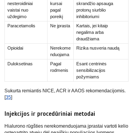
nesteroidiniai
kursai
skrandžio apsauga
vaistai nuo
pagal
protonų siurblio
uždegimo
poreikį
inhibitoriumi
Paracetamolis
Ne įprasta
Kartais, jei kitaip
negalima arba
draudžiama
Opioidai
Nerekome
Rizika nusveria naudą
nduojama
Duloksetinas
Pagal
Esant centrinės
rodmenis
sensibilizacijos
požymiams
Sukurta remiantis NICE, ACR ir AAOS rekomendacijomis.
[
35
]
Injekcijos ir procedūriniai metodai
Hialurono rūgšties nerekomenduojama įprastai vartoti kelio
osteoartrito atveju dėl neaiškių populiacijos lygmens