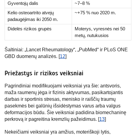
Gyventojų dalis
~7–8 %
Kelio osteoartrito atvejų
~+75 % nuo 2020 m.
padaugėjimas iki 2050 m.
Didelės rizikos grupės
Moterys, vyresnės nei 50
metų, nutukusios
Šaltiniai: „Lancet Rheumatology“, „PubMed“ ir PLoS ONE
GBD duomenų analizės. [
12
]
Priežastys ir rizikos veiksniai
Pagrindiniai modifikuojami veiksniai yra šie: antsvoris,
maža raumenų jėga ir fizinis aktyvumas, pasikartojantis
darbas ir sportinis stresas, menisko ir raiščių traumų
pasekmės bei galūnių išsidėstymas varus arba valgus
deformacijos būdu. Šie veiksniai padidina biomechaninę
perkrovą ir pagreitina kremzlių pažeidimus. [
13
]
Nekeičiami veiksniai yra amžius, moteriškoji lytis,