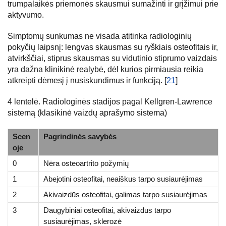
trumpalaikės priemonės skausmui sumažinti ir grįžimui prie
aktyvumo.
Simptomų sunkumas ne visada atitinka radiologinių
pokyčių laipsnį: lengvas skausmas su ryškiais osteofitais ir,
atvirkščiai, stiprus skausmas su vidutinio stiprumo vaizdais
yra dažna klinikinė realybė, dėl kurios pirmiausia reikia
atkreipti dėmesį į nusiskundimus ir funkciją. [
21
]
4 lentelė. Radiologinės stadijos pagal Kellgren-Lawrence
sistemą (klasikinė vaizdų aprašymo sistema)
Scen
Pagrindinės savybės
oje
0
Nėra osteoartrito požymių
1
Abejotini osteofitai, neaiškus tarpo susiaurėjimas
2
Akivaizdūs osteofitai, galimas tarpo susiaurėjimas
3
Daugybiniai osteofitai, akivaizdus tarpo
susiaurėjimas, sklerozė