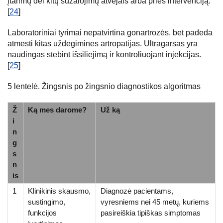
įtarimų dėl kitų sužalojimų atvejais arba prieš intervenciją.
[
24
]
Laboratoriniai tyrimai nepatvirtina gonartrozės, bet padeda
atmesti kitas uždegimines artropatijas. Ultragarsas yra
naudingas stebint išsiliejimą ir kontroliuojant injekcijas.
[
25
]
5 lentelė. Žingsnis po žingsnio diagnostikos algoritmas
Ž
Ką mes darome?
Už ką
i
n
g
s
n
is
1
Klinikinis skausmo,
Diagnozė pacientams,
sustingimo,
vyresniems nei 45 metų, kuriems
funkcijos
pasireiškia tipiškas simptomas