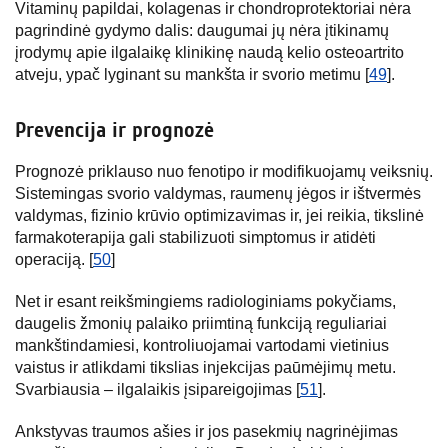
Vitaminų papildai, kolagenas ir chondroprotektoriai nėra
pagrindinė gydymo dalis: daugumai jų nėra įtikinamų
įrodymų apie ilgalaikę klinikinę naudą kelio osteoartrito
atveju, ypač lyginant su mankšta ir svorio metimu [
49
].
Prevencija ir prognozė
Prognozė priklauso nuo fenotipo ir modifikuojamų veiksnių.
Sistemingas svorio valdymas, raumenų jėgos ir ištvermės
valdymas, fizinio krūvio optimizavimas ir, jei reikia, tikslinė
farmakoterapija gali stabilizuoti simptomus ir atidėti
operaciją. [
50
]
Net ir esant reikšmingiems radiologiniams pokyčiams,
daugelis žmonių palaiko priimtiną funkciją reguliariai
mankštindamiesi, kontroliuojamai vartodami vietinius
vaistus ir atlikdami tikslias injekcijas paūmėjimų metu.
Svarbiausia – ilgalaikis įsipareigojimas [
51
].
Ankstyvas traumos ašies ir jos pasekmių nagrinėjimas