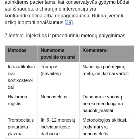
atrinktiems pacientams, kai konservatyvūs gydymo būdai
jau išnaudoti, o chirurginė intervencija yra
kontraindikuotina arba nepageidautina. Būtina įvertinti
riziką ir aptarti neaiškumus [
39
].
7 lentelė. Injekcijos ir procedūrinių metodų palyginimas
Metodas
Numatoma
Komentarai
poveikio trukmė
Intraartikuliari
Trumpas
Naudinga paūmėjimų
niai
(savaitės)
metu, ne dažnai vartoti
kortikosteroi
dai
Hialurono
Nenuoseklus
Daugumoje vadovų
rūgštis
nerekomenduojama
naudoti įprastai
Trombocitais
Iki 6–12 mėnesių
Metodologijos skiriasi,
praturtinta
individualiuose
įrodymai yra
plazma
darbuose
nenuoseklūs