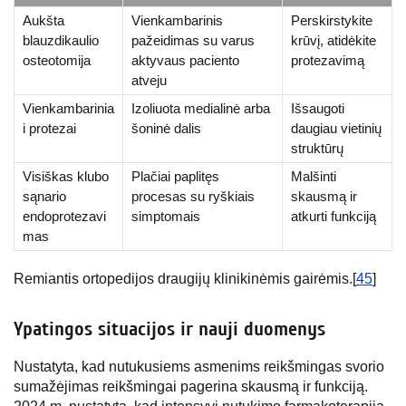
Aukšta
Vienkambarinis
Perskirstykite
blauzdikaulio
pažeidimas su varus
krūvį, atidėkite
osteotomija
aktyvaus paciento
protezavimą
atveju
Vienkambarinia
Izoliuota medialinė arba
Išsaugoti
i protezai
šoninė dalis
daugiau vietinių
struktūrų
Visiškas klubo
Plačiai paplitęs
Malšinti
sąnario
procesas su ryškiais
skausmą ir
endoprotezavi
simptomais
atkurti funkciją
mas
Remiantis ortopedijos draugijų klinikinėmis gairėmis.[
45
]
Ypatingos situacijos ir nauji duomenys
Nustatyta, kad nutukusiems asmenims reikšmingas svorio
sumažėjimas reikšmingai pagerina skausmą ir funkciją.