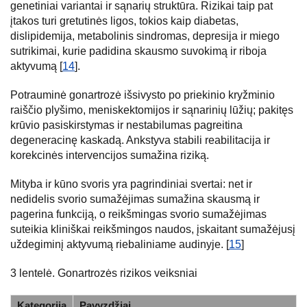
genetiniai variantai ir sąnarių struktūra. Rizikai taip pat
įtakos turi gretutinės ligos, tokios kaip diabetas,
dislipidemija, metabolinis sindromas, depresija ir miego
sutrikimai, kurie padidina skausmo suvokimą ir riboja
aktyvumą [
14
].
Potrauminė gonartrozė išsivysto po priekinio kryžminio
raiščio plyšimo, meniskektomijos ir sąnarinių lūžių; pakitęs
krūvio pasiskirstymas ir nestabilumas pagreitina
degeneracinę kaskadą. Ankstyva stabili reabilitacija ir
korekcinės intervencijos sumažina riziką.
Mityba ir kūno svoris yra pagrindiniai svertai: net ir
nedidelis svorio sumažėjimas sumažina skausmą ir
pagerina funkciją, o reikšmingas svorio sumažėjimas
suteikia kliniškai reikšmingos naudos, įskaitant sumažėjusį
uždegiminį aktyvumą riebaliniame audinyje. [
15
]
3 lentelė. Gonartrozės rizikos veiksniai
Kategorija
Pavyzdžiai