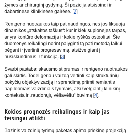
žymes ar chirurginį gydymą. Ši pozicija atsispindi ir
dabartinėse klinikinėse gairėse. [
2
]
Rentgeno nuotraukos taip pat naudingos, nes jos fiksuoja
dinamikos „atskaitos taškus“: kur ir kiek suplonėjęs tarpas,
ar yra kontūro deformacija ir kokie ryškūs osteofitai. Šie
duomenys reikalingi norint palyginti tą patį metodą laikui
bėgant ir įvertinti progresavimą, atsižvelgiant į
nusiskundimus ir funkciją. [
3
]
Svarbi pastaba: skausmo stiprumas ir rentgeno nuotraukos
gali skirtis. Todėl geriau vaizdą vertinti kaip struktūrinių
pokyčių objektyvizaciją ir sprendimą priimti remiantis
papildomais vaizdiniais tyrimais, atsižvelgiant į klinikinį
kontekstą ir „raudonųjų vėliavėlių“ buvimą [
4
].
Kokios prognozės reikalingos ir kaip jas
teisingai atlikti
Bazinis vaizdinių tyrimų paketas apima priekinę projekciją