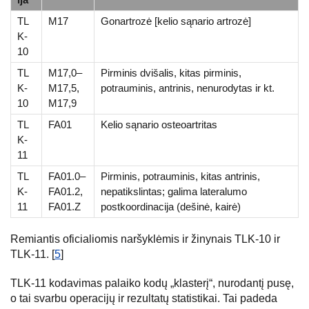
TL
M17
Gonartrozė [kelio sąnario artrozė]
K-
10
TL
M17,0–
Pirminis dvišalis, kitas pirminis,
K-
M17,5,
potrauminis, antrinis, nenurodytas ir kt.
10
M17,9
TL
FA01
Kelio sąnario osteoartritas
K-
11
TL
FA01.0–
Pirminis, potrauminis, kitas antrinis,
K-
FA01.2,
nepatikslintas; galima lateralumo
11
FA01.Z
postkoordinacija (dešinė, kairė)
Remiantis oficialiomis naršyklėmis ir žinynais TLK-10 ir
TLK-11. [
5
]
TLK-11 kodavimas palaiko kodų „klasterį“, nurodantį pusę,
o tai svarbu operacijų ir rezultatų statistikai. Tai padeda