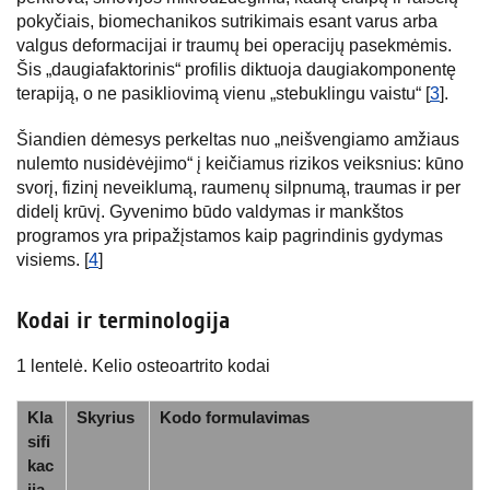
pokyčiais, biomechanikos sutrikimais esant varus arba
valgus deformacijai ir traumų bei operacijų pasekmėmis.
Šis „daugiafaktorinis“ profilis diktuoja daugiakomponentę
terapiją, o ne pasikliovimą vienu „stebuklingu vaistu“ [
3
].
Šiandien dėmesys perkeltas nuo „neišvengiamo amžiaus
nulemto nusidėvėjimo“ į keičiamus rizikos veiksnius: kūno
svorį, fizinį neveiklumą, raumenų silpnumą, traumas ir per
didelį krūvį. Gyvenimo būdo valdymas ir mankštos
programos yra pripažįstamos kaip pagrindinis gydymas
visiems. [
4
]
Kodai ir terminologija
1 lentelė. Kelio osteoartrito kodai
Kla
Skyrius
Kodo formulavimas
sifi
kac
ija