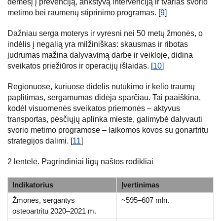
dėmesį į prevenciją, ankstyvą intervenciją ir tvarias svorio
metimo bei raumenų stiprinimo programas. [
9
]
Dažniau serga moterys ir vyresni nei 50 metų žmonės, o
indėlis į negalią yra milžiniškas: skausmas ir ribotas
judrumas mažina dalyvavimą darbe ir veikloje, didina
sveikatos priežiūros ir operacijų išlaidas. [
10
]
Regionuose, kuriuose didelis nutukimo ir kelio traumų
paplitimas, sergamumas didėja sparčiau. Tai paaiškina,
kodėl visuomenės sveikatos priemonės – aktyvus
transportas, pėsčiųjų aplinka mieste, galimybė dalyvauti
svorio metimo programose – laikomos kovos su gonartritu
strategijos dalimi. [
11
]
2 lentelė. Pagrindiniai ligų naštos rodikliai
Indikatorius
Įvertinimas
Žmonės, sergantys
~595–607 mln.
osteoartritu 2020–2021 m.