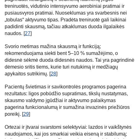
treniruotės, vidutinio intensyvumo aerobiniai pratimai ir
pusiausvyros pratimai. Nuoseklumas yra svarbesnis nei
„tobulas“ aktyvumo tipas. Pradėta treniruotė gali laikinai
padidinti skausmą, tačiau atkaklumas duoda ilgalaikės
naudos. [
27
]
Svorio metimas mažina skausmą ir funkciją;
rekomenduojama siekti bent 5–10 % sumažėjimo, o
didesnė sėkmė duoda didesnės naudos. Tai yra pagrindinė
dėmesio sritis tiems, kurie turi nutukimą ir medžiagų
apykaitos sutrikimų. [
28
]
Pacientų švietimas ir savikontrolės programos pagerina
rezultatus: ligos pobūdžio supratimas, tikslų nustatymas,
skausmo valdymo įgūdžiai ir aktyvumo palaikymas
pagerina funkcionalumą ir sumažina invazinės priežiūros
poreikį. [
29
]
Ortezai ir įtvarai svarstomi selektyviai: lazdos ir vaikštynės
naudojamos, kai jos smarkiai veikia eiseną ir stabilumą;