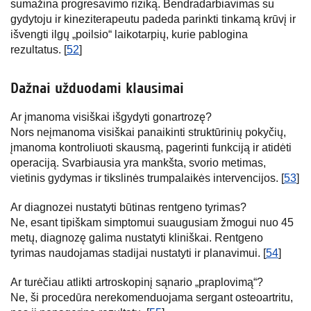
sumažina progresavimo riziką. Bendradarbiavimas su
gydytoju ir kineziterapeutu padeda parinkti tinkamą krūvį ir
išvengti ilgų „poilsio“ laikotarpių, kurie pablogina
rezultatus. [
52
]
Dažnai užduodami klausimai
Ar įmanoma visiškai išgydyti gonartrozę?
Nors neįmanoma visiškai panaikinti struktūrinių pokyčių,
įmanoma kontroliuoti skausmą, pagerinti funkciją ir atidėti
operaciją. Svarbiausia yra mankšta, svorio metimas,
vietinis gydymas ir tikslinės trumpalaikės intervencijos. [
53
]
Ar diagnozei nustatyti būtinas rentgeno tyrimas?
Ne, esant tipiškam simptomui suaugusiam žmogui nuo 45
metų, diagnozę galima nustatyti kliniškai. Rentgeno
tyrimas naudojamas stadijai nustatyti ir planavimui. [
54
]
Ar turėčiau atlikti artroskopinį sąnario „praplovimą“?
Ne, ši procedūra nerekomenduojama sergant osteoartritu,