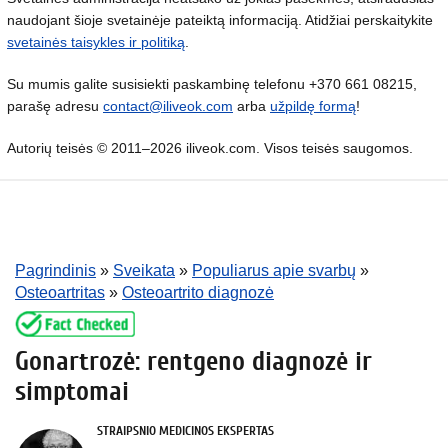
naudojant šioje svetainėje pateiktą informaciją. Atidžiai perskaitykite
svetainės taisykles ir politiką
.
Su mumis galite susisiekti paskambinę telefonu +370 661 08215,
parašę adresu
contact@iliveok.com
arba
užpildę formą
!
Autorių teisės © 2011–2026 iliveok.com. Visos teisės saugomos.
Pagrindinis
»
Sveikata
»
Populiarus apie svarbų
»
Osteoartritas
»
Osteoartrito diagnozė
Gonartrozė: rentgeno diagnozė ir
simptomai
STRAIPSNIO MEDICINOS EKSPERTAS