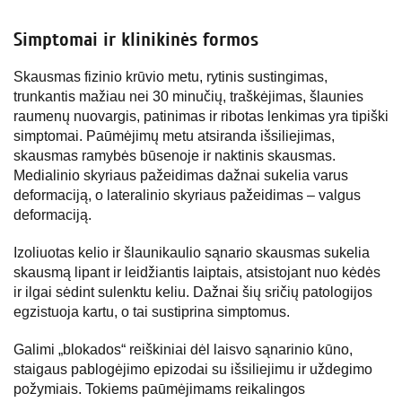
Simptomai ir klinikinės formos
Skausmas fizinio krūvio metu, rytinis sustingimas,
trunkantis mažiau nei 30 minučių, traškėjimas, šlaunies
raumenų nuovargis, patinimas ir ribotas lenkimas yra tipiški
simptomai. Paūmėjimų metu atsiranda išsiliejimas,
skausmas ramybės būsenoje ir naktinis skausmas.
Medialinio skyriaus pažeidimas dažnai sukelia varus
deformaciją, o lateralinio skyriaus pažeidimas – valgus
deformaciją.
Izoliuotas kelio ir šlaunikaulio sąnario skausmas sukelia
skausmą lipant ir leidžiantis laiptais, atsistojant nuo kėdės
ir ilgai sėdint sulenktu keliu. Dažnai šių sričių patologijos
egzistuoja kartu, o tai sustiprina simptomus.
Galimi „blokados“ reiškiniai dėl laisvo sąnarinio kūno,
staigaus pablogėjimo epizodai su išsiliejimu ir uždegimo
požymiais. Tokiems paūmėjimams reikalingos