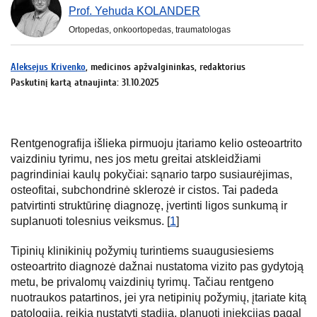
Prof. Yehuda KOLANDER
Ortopedas, onkoortopedas, traumatologas
Aleksejus Krivenko
, medicinos apžvalgininkas, redaktorius
Paskutinį kartą atnaujinta: 31.10.2025
Rentgenografija išlieka pirmuoju įtariamo kelio osteoartrito
vaizdiniu tyrimu, nes jos metu greitai atskleidžiami
pagrindiniai kaulų pokyčiai: sąnario tarpo susiaurėjimas,
osteofitai, subchondrinė sklerozė ir cistos. Tai padeda
patvirtinti struktūrinę diagnozę, įvertinti ligos sunkumą ir
suplanuoti tolesnius veiksmus. [
1
]
Tipinių klinikinių požymių turintiems suaugusiesiems
osteoartrito diagnozė dažnai nustatoma vizito pas gydytoją
metu, be privalomų vaizdinių tyrimų. Tačiau rentgeno
nuotraukos patartinos, jei yra netipinių požymių, įtariate kitą
patologiją, reikia nustatyti stadiją, planuoti injekcijas pagal