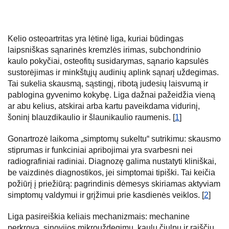
Kelio osteoartritas yra lėtinė liga, kuriai būdingas
laipsniškas sąnarinės kremzlės irimas, subchondrinio
kaulo pokyčiai, osteofitų susidarymas, sąnario kapsulės
sustorėjimas ir minkštųjų audinių aplink sąnarį uždegimas.
Tai sukelia skausmą, sąstingį, ribotą judesių laisvumą ir
pablogina gyvenimo kokybę. Liga dažnai pažeidžia vieną
ar abu kelius, atskirai arba kartu paveikdama vidurinį,
šoninį blauzdikaulio ir šlaunikaulio raumenis. [
1
]
Gonartrozė laikoma „simptomų sukeltu“ sutrikimu: skausmo
stiprumas ir funkciniai apribojimai yra svarbesni nei
radiografiniai radiniai. Diagnozę galima nustatyti kliniškai,
be vaizdinės diagnostikos, jei simptomai tipiški. Tai keičia
požiūrį į priežiūrą: pagrindinis dėmesys skiriamas aktyviam
simptomų valdymui ir grįžimui prie kasdienės veiklos. [
2
]
Liga pasireiškia keliais mechanizmais: mechanine
perkrova, sinovijos mikrouždegimu, kaulų čiulpų ir raiščių