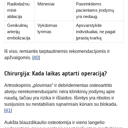
Radiodažnu
Mėnesiai
Pasirinktiems
minė
pacientams įrodymų
abliacija
yra nedaug.
Genikulinių
Vykdomas
Apsvarstykite
arterijų
tyrimas
individualiai, ne pagal
embolizacija
įprastą tvarką
Iš viso, remiantis tarptautinėmis rekomendacijomis ir
apžvalgomis. [
40
]
Chirurgija: Kada laikas aptarti operaciją?
Artroskopinis „plovimas“ ir debridementas osteoartrito
atveju nerekomenduojami: nėra klinikinių įrodymų apie
naudą, tačiau yra rizika ir išlaidos. Išimtys yra ribotos ir
susijusios su nestabiliais sąnariniais kūnais su blokada.
[
41
]
Aukšta blauzdikaulio osteotomija ir vieno langelio