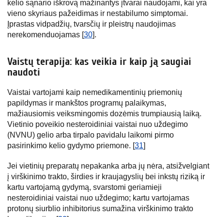
kelio sąnario iškrovą mažinantys įtvarai naudojami, kai yra
vieno skyriaus pažeidimas ir nestabilumo simptomai.
Įprastas vidpadžių, tvarsčių ir pleistrų naudojimas
nerekomenduojamas [
30
].
Vaistų terapija: kas veikia ir kaip ją saugiai
naudoti
Vaistai vartojami kaip nemedikamentinių priemonių
papildymas ir mankštos programų palaikymas,
mažiausiomis veiksmingomis dozėmis trumpiausią laiką.
Vietinio poveikio nesteroidiniai vaistai nuo uždegimo
(NVNU) gelio arba tirpalo pavidalu laikomi pirmo
pasirinkimo kelio gydymo priemone. [
31
]
Jei vietinių preparatų nepakanka arba jų nėra, atsižvelgiant
į virškinimo trakto, širdies ir kraujagyslių bei inkstų riziką ir
kartu vartojamą gydymą, svarstomi geriamieji
nesteroidiniai vaistai nuo uždegimo; kartu vartojamas
protonų siurblio inhibitorius sumažina virškinimo trakto