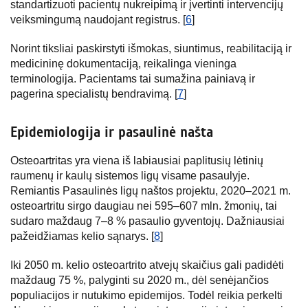
standartizuoti pacientų nukreipimą ir įvertinti intervencijų
veiksmingumą naudojant registrus. [
6
]
Norint tiksliai paskirstyti išmokas, siuntimus, reabilitaciją ir
medicininę dokumentaciją, reikalinga vieninga
terminologija. Pacientams tai sumažina painiavą ir
pagerina specialistų bendravimą. [
7
]
Epidemiologija ir pasaulinė našta
Osteoartritas yra viena iš labiausiai paplitusių lėtinių
raumenų ir kaulų sistemos ligų visame pasaulyje.
Remiantis Pasaulinės ligų naštos projektu, 2020–2021 m.
osteoartritu sirgo daugiau nei 595–607 mln. žmonių, tai
sudaro maždaug 7–8 % pasaulio gyventojų. Dažniausiai
pažeidžiamas kelio sąnarys. [
8
]
Iki 2050 m. kelio osteoartrito atvejų skaičius gali padidėti
maždaug 75 %, palyginti su 2020 m., dėl senėjančios
populiacijos ir nutukimo epidemijos. Todėl reikia perkelti