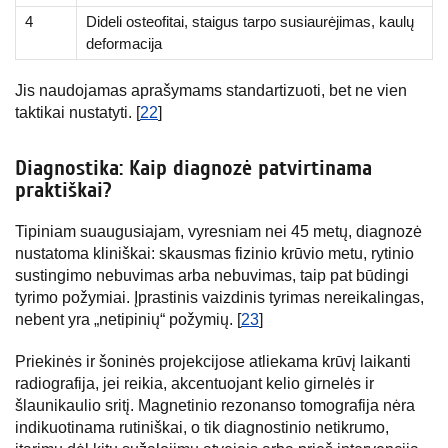
4
Dideli osteofitai, staigus tarpo susiaurėjimas, kaulų
deformacija
Jis naudojamas aprašymams standartizuoti, bet ne vien
taktikai nustatyti. [
22
]
Diagnostika: Kaip diagnozė patvirtinama
praktiškai?
Tipiniam suaugusiajam, vyresniam nei 45 metų, diagnozė
nustatoma kliniškai: skausmas fizinio krūvio metu, rytinio
sustingimo nebuvimas arba nebuvimas, taip pat būdingi
tyrimo požymiai. Įprastinis vaizdinis tyrimas nereikalingas,
nebent yra „netipinių“ požymių. [
23
]
Priekinės ir šoninės projekcijose atliekama krūvį laikanti
radiografija, jei reikia, akcentuojant kelio girnelės ir
šlaunikaulio sritį. Magnetinio rezonanso tomografija nėra
indikuotinama rutiniškai, o tik diagnostinio netikrumo,