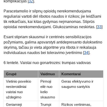
komplikacijas [
32
].
Paracetamolio ir silpnų opioidų nerekomenduojama
reguliariai vartoti dėl ribotos naudos ir rizikos; jie leidžiami
tik retkarčiais, kai kitas gydymas neįmanomas. Stiprūs
opioidai nerekomenduojami. Gliukozaminas neskirtas. [
33
]
Esant stipriam skausmui ir centrinės sensibilizacijos
požymiams, galima apsvarstyti antidepresanto duloksetino
skyrimą, tačiau jo vieta algoritme yra ribota ir reikalauja
individualaus naudos bei toleravimo įvertinimo [
34
].
6 lentelė. Vaistai nuo gonartrozės: trumpas vadovas
Grupė
Vaidmuo
Komentarai
Vietinio poveikio
Pirmoji
Geras efektyvumo ir
nesteroidiniai
eilė nuo
saugumo santykis
vaistai nuo
kelio
uždegimo
skausmo
Geriamieji
Trumpi
Rizikos vertinimas,