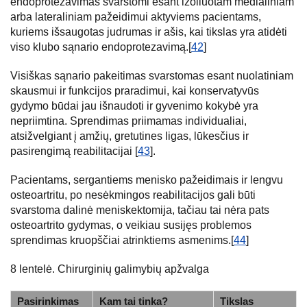
endoprotezavimas svarstomi esant izoliuotam medialiniam
arba lateraliniam pažeidimui aktyviems pacientams,
kuriems išsaugotas judrumas ir ašis, kai tikslas yra atidėti
viso klubo sąnario endoprotezavimą.[
42
]
Visiškas sąnario pakeitimas svarstomas esant nuolatiniam
skausmui ir funkcijos praradimui, kai konservatyvūs
gydymo būdai jau išnaudoti ir gyvenimo kokybė yra
nepriimtina. Sprendimas priimamas individualiai,
atsižvelgiant į amžių, gretutines ligas, lūkesčius ir
pasirengimą reabilitacijai [
43
].
Pacientams, sergantiems menisko pažeidimais ir lengvu
osteoartritu, po nesėkmingos reabilitacijos gali būti
svarstoma dalinė meniskektomija, tačiau tai nėra pats
osteoartrito gydymas, o veikiau susijęs problemos
sprendimas kruopščiai atrinktiems asmenims.[
44
]
8 lentelė. Chirurginių galimybių apžvalga
Pasirinkimas
Kam tai tinka?
Tikslas