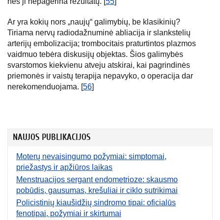
nes ji nepagerina rezultatų. [
55
]
Ar yra kokių nors „naujų“ galimybių, be klasikinių?
Tiriama nervų radiodažnuminė abliacija ir slankstelių
arterijų embolizacija; trombocitais praturtintos plazmos
vaidmuo tebėra diskusijų objektas. Šios galimybės
svarstomos kiekvienu atveju atskirai, kai pagrindinės
priemonės ir vaistų terapija nepavyko, o operacija dar
nerekomenduojama. [
56
]
NAUJOS PUBLIKACIJOS
Moterų nevaisingumo požymiai: simptomai,
priežastys ir apžiūros laikas
Menstruacijos sergant endometrioze: skausmo
pobūdis, gausumas, krešuliai ir ciklo sutrikimai
Policistinių kiaušidžių sindromo tipai: oficialūs
fenotipai, požymiai ir skirtumai