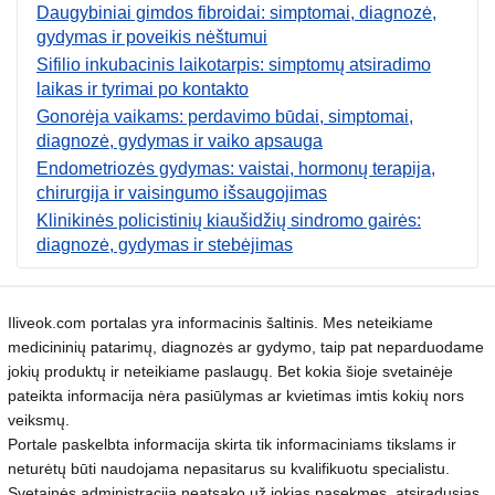
Daugybiniai gimdos fibroidai: simptomai, diagnozė,
gydymas ir poveikis nėštumui
Sifilio inkubacinis laikotarpis: simptomų atsiradimo
laikas ir tyrimai po kontakto
Gonorėja vaikams: perdavimo būdai, simptomai,
diagnozė, gydymas ir vaiko apsauga
Endometriozės gydymas: vaistai, hormonų terapija,
chirurgija ir vaisingumo išsaugojimas
Klinikinės policistinių kiaušidžių sindromo gairės:
diagnozė, gydymas ir stebėjimas
Iliveok.com portalas yra informacinis šaltinis. Mes neteikiame
medicininių patarimų, diagnozės ar gydymo, taip pat neparduodame
jokių produktų ir neteikiame paslaugų. Bet kokia šioje svetainėje
pateikta informacija nėra pasiūlymas ar kvietimas imtis kokių nors
veiksmų.
Portale paskelbta informacija skirta tik informaciniams tikslams ir
neturėtų būti naudojama nepasitarus su kvalifikuotu specialistu.
Svetainės administracija neatsako už jokias pasekmes, atsiradusias