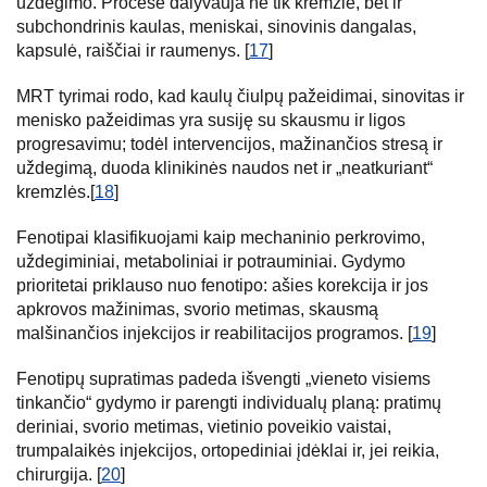
uždegimo. Procese dalyvauja ne tik kremzlė, bet ir
subchondrinis kaulas, meniskai, sinovinis dangalas,
kapsulė, raiščiai ir raumenys. [
17
]
MRT tyrimai rodo, kad kaulų čiulpų pažeidimai, sinovitas ir
menisko pažeidimas yra susiję su skausmu ir ligos
progresavimu; todėl intervencijos, mažinančios stresą ir
uždegimą, duoda klinikinės naudos net ir „neatkuriant“
kremzlės.[
18
]
Fenotipai klasifikuojami kaip mechaninio perkrovimo,
uždegiminiai, metaboliniai ir potrauminiai. Gydymo
prioritetai priklauso nuo fenotipo: ašies korekcija ir jos
apkrovos mažinimas, svorio metimas, skausmą
malšinančios injekcijos ir reabilitacijos programos. [
19
]
Fenotipų supratimas padeda išvengti „vieneto visiems
tinkančio“ gydymo ir parengti individualų planą: pratimų
deriniai, svorio metimas, vietinio poveikio vaistai,
trumpalaikės injekcijos, ortopediniai įdėklai ir, jei reikia,
chirurgija. [
20
]