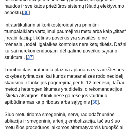
naudos ir sveikatos priežiūros sistemų išlaidų efektyvumo
aspektų.[
36
]
Intraartikuliariniai kortikosteroidai yra priimtini
trumpalaikiam vartojimui paūmėjimų metu arba kaip „tiltas“
į reabilitaciją; tikėtinas poveikis yra savaitės, o ne
mėnesiai, todėl ilgalaikės kontrolės nereikėtų tikėtis. Dažni
kursai nerekomenduojami dėl galimo poveikio sąnario
struktūrai. [
37
]
Trombocitais praturtinta plazma aptariama vis aukštesnės
kokybės tyrimuose; kai kurios metaanalizės rodo nedidelį
skausmo ir funkcijos pagerėjimą per 6–12 mėnesių, tačiau
metodų heterogeniškumas yra didelis, o rekomendacijos
išlieka atsargios. Klinikinėse gairėse jos vaidmuo
apibūdinamas kaip ribotas arba sąlyginis [
38
].
Šiuo metu tiriama smegeninių nervų radiodažnuminė
abliacija ir smegeninių arterijų embolizacija, tačiau šiuo
metu šios procedūros laikomos alternatyvomis kruopščiai