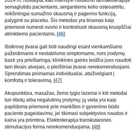
2024 m. nustatyta, kad intensyvi nutukimo farmakoterapija
semaglutidu pacientams, sergantiems kelio osteoartritu,
reikšmingai sumažino skausmą ir pagerino funkciją,
palyginti su placebu. Šis metodas yra tiriamas kaip
priemonė numesti svorio ir kontroliuoti skausmą kruopščiai
atrinktiems pacientams. [
46
]
Išsikrovę įtvarai gali būti naudingi esant vienkamšiams
pažeidimams ir nestabilumo simptomams, nors įrodymų
bazė yra prieštaringa; klinikinės gairės leidžia juos naudoti
tam tikrais atvejais, o pleištiniai įtvarai nerekomenduojami.
Sprendimas priimamas individualiai, atsižvelgiant į
komfortą ir toleravimą. [
47
]
Akupunktūra, masažas, žemo lygio lazeriai ir kiti metodai
turi ribotų arba negalutinių įrodymų; jų vieta yra kaip
papildoma priemonė prie mankštos ir gyvenimo būdo
paciento pageidavimu, jei tikimasi subjektyvios naudos ir
kaina yra priimtina. Elektroterapija transkutaninės
stimuliacijos forma nerekomenduojama. [
48
]